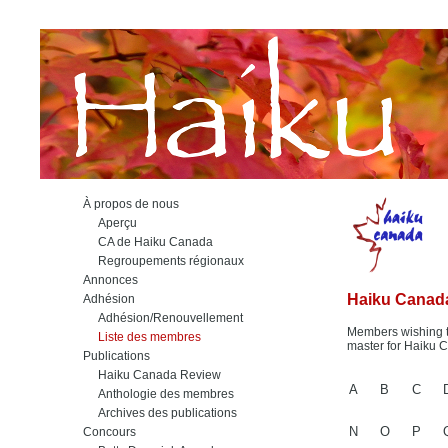
À propos de nous
Aperçu
CA de Haiku Canada
Regroupements régionaux
Annonces
Haiku Canad
Adhésion
Adhésion/Renouvellement
Members wishing to
Liste des membres
master for Haiku 
Publications
Haiku Canada Review
A
B
C
Anthologie des membres
Archives des publications
N
O
P
Concours