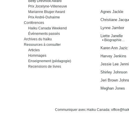
Betty Drevniok Award
Prix Jocelyne-Villeneuve
Agnes Jackle
Marianne Bluger Award
Prix André-Duhaime
Christiane Jacqu
Conférences
Lynne Jambor
Haiku Canada Weekend
Événements passés
Liette Janelle
Archives du haïku
• Biographie…
Ressources à consulter
Karen Ann Jazic
Articles
Hommages
Harvey Jenkins
Enseignement (pédagogie)
Jessie Lee Jenn
Recensions de livres
Shirley Johnson
Jeri Brown John
Meghan Jones
Communiquer avec Haiku Canada: office@hai