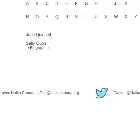
A
B
C
D
E
F
G
H
I
J
K
L
N
O
P
Q
R
S
T
U
V
W
X
Y
John Quinnett
Sally Quon
• Biographie…
avec Haiku Canada: office@haikucanada.org
Twitter: @Hai